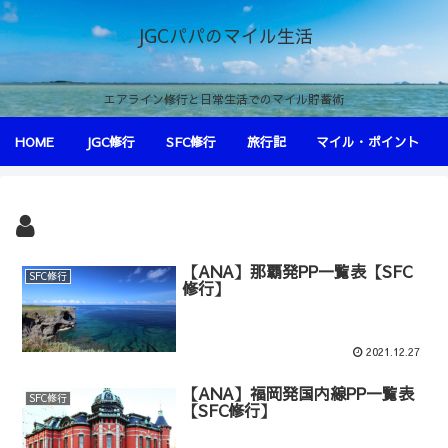
JGCパパのマイル生活
エアライン修行と日常生活でのマイル貯蓄術
HOME
JGC修行
SFC修行
旅行記
マイル・ポイント
【ANA】那覇発PP一覧表【SFC
SFC修行
修行】
2021.12.27
【ANA】福岡発国内線PP一覧表
SFC修行
【SFC修行】