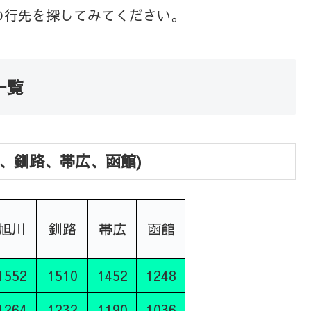
の行先を探してみてください。
一覧
、釧路、帯広、函館)
旭川
釧路
帯広
函館
1552
1510
1452
1248
1264
1232
1190
1036