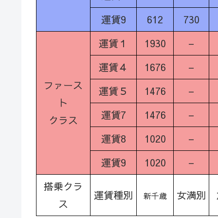
運賃9
612
730
運賃１
1930
–
運賃４
1676
–
ファース
運賃５
1476
–
ト
運賃7
1476
–
クラス
運賃8
1020
–
運賃9
1020
–
搭乗クラ
運賃種別
女満別
新千歳
ス