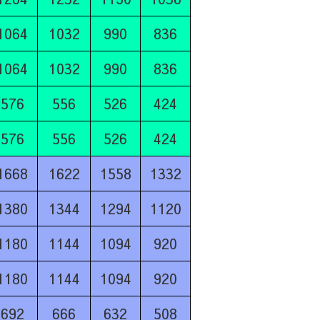
1064
1032
990
836
1064
1032
990
836
576
556
526
424
576
556
526
424
1668
1622
1558
1332
1380
1344
1294
1120
1180
1144
1094
920
1180
1144
1094
920
692
666
632
508