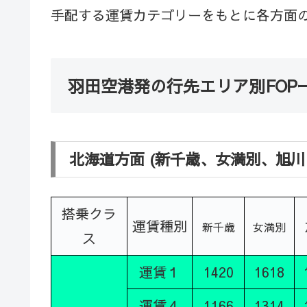
手配する運賃カテゴリーをもとに各方面
羽田空港発の行先エリア別FOP
北海道方面 (新千歳、女満別、旭川
搭乗クラ
運賃種別
新千歳
女満別
ス
運賃１
1420
1618
運賃４
1166
1314