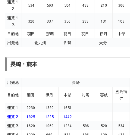
運賃１
534
563
584
499
219
306
２
運賃１
320
337
350
299
131
183
３
目的地
羽田
那覇
羽田
羽田
伊丹
中部
出発地
北九州
佐賀
大分
長崎・熊本
出発地
長崎
五島福
目的地
羽田
伊丹
中部
対馬
壱岐
江
運賃１
2230
1390
1651
–
–
–
運賃２
1925
1225
1442
–
–
–
運賃３
1620
1060
1234
596
520
534
運賃４
1220
660
834
196
120
134