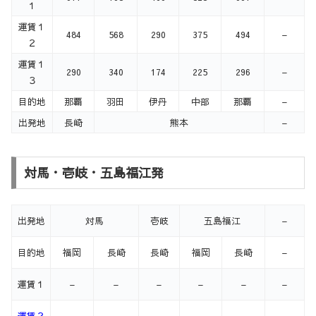
１
運賃１
484
568
290
375
494
–
２
運賃１
290
340
174
225
296
–
３
目的地
那覇
羽田
伊丹
中部
那覇
–
出発地
長崎
熊本
–
対馬・壱岐・五島福江発
出発地
対馬
壱岐
五島福江
–
目的地
福岡
長崎
長崎
福岡
長崎
–
運賃１
–
–
–
–
–
–
運賃２
–
–
–
–
–
–