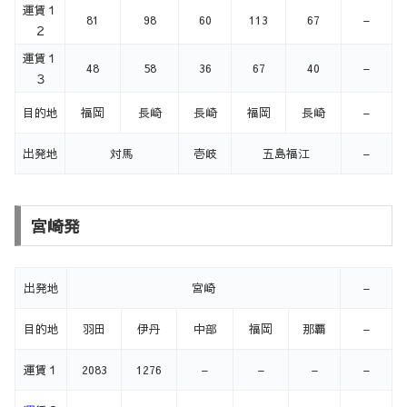
運賃１
81
98
60
113
67
–
２
運賃１
48
58
36
67
40
–
３
目的地
福岡
長崎
長崎
福岡
長崎
–
出発地
対馬
壱岐
五島福江
–
宮崎発
出発地
宮崎
–
目的地
羽田
伊丹
中部
福岡
那覇
–
運賃１
2083
1276
–
–
–
–