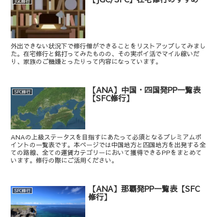
JGC修行
外出できない状況下で修行僧ができることをリストアップしてみまし
た。在宅修行と銘打ってみたものの、その実ポイ活でマイル稼いだ
り、家族のご機嫌とったりって内容になっています。
【ANA】中国・四国発PP一覧表
SFC修行
【SFC修行】
ANAの上級ステータスを目指すにあたって必須となるプレミアムポ
イントの一覧表です。本ページでは中国地方と四国地方を出発する全
ての路線、全ての運賃カテゴリーにおいて獲得できるPPをまとめて
います。修行の際にご活用ください。
【ANA】那覇発PP一覧表【SFC
SFC修行
修行】