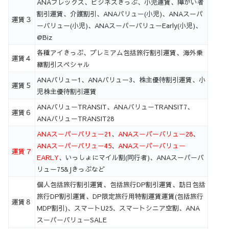
ANAフレックス、ビジネスきっぷ、小児運賃、障がい者
割引運賃、介護割引、ANAバリュー(小児)、ANAスーパ
運賃３
ーバリュー(小児)、ANAスーパーバリューEarly(小児)、
@Biz
各種アイきっぷ、プレミアム包括旅行割引運賃、海外乗
運賃４
継割引スペシャル
ANAバリュー1、ANAバリュー3、株主優待割引運賃、小
運賃５
児株主優待割引運賃
ANAバリューTRANSIT、ANAバリューTRANSIT7、
運賃６
ANAバリューTRANSIT28
ANAスーパーバリュー21
、
ANAスーパーバリュー28
、
ANAスーパーバリュー45
、
ANAスーパーバリュー
運賃７
EARLY
、いっしょにマイル割(同行者)、ANAスーパーバ
リュー75&Jきっぷなど
個人包括旅行割引運賃、包括旅行DP割引運賃、訪日包括
旅行DP割引運賃、DP限定旅行用特割運賃運賃(包括旅行
運賃８
MDP割引)、スマートU25、スマートシニア空割、ANA
スーパーバリューSALE