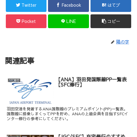
Twitter
Facebook
はてブ
Pocket
LINE
コピー
陽の字
関連記事
【ANA】羽田発国際線PP一覧表
SFC修行
【SFC修行】
羽田空港を発着するANA国際線のプレミアムポイント(PP)一覧表。
国際線に搭乗しまくってPPを貯め、ANAの上級会員を目指すSFCイ
ンター修行の参考にしてください。
【JGC/SFC】在宅修行のすすめ