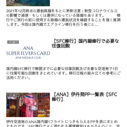
2021年12月時点の運航路線をもとに更新注意：新型コロナウイルス
の影響で減便・もしくは運休になっている路線もあります。 修
行やご旅行の前に使用する路線の運航状況を確認することを強く推奨
します。今回は国内線でエアライン修行を行う者にと...
【SFC修行】国内線修行で必要な
SFC修行
往復回数
国内線SFC修行で解脱までに必要な往復回数及び主要な空港発で1日
に往復可能な回数をまとめています。修行日程の組み立ての参考にご
活用ください。
【ANA】伊丹発PP一覧表【SFC
SFC修行
修行】
伊丹空港発のANA国内線1フライトにつきもらえるPPを表にまとめ
たものです。SFC修行でよく使われる運賃種別はもちろんのこと、全