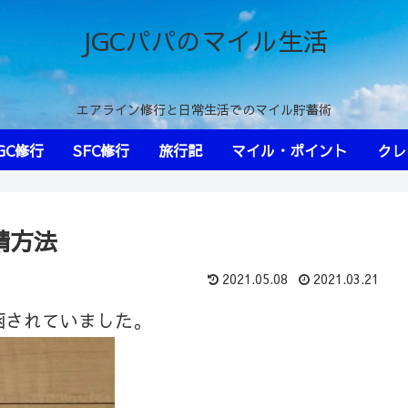
JGCパパのマイル生活
エアライン修行と日常生活でのマイル貯蓄術
GC修行
SFC修行
旅行記
マイル・ポイント
クレ
請方法
2021.05.08
2021.03.21
函されていました。