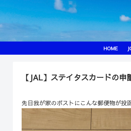
HOME
J
【JAL】ステイタスカードの申
先日我が家のポストにこんな郵便物が投