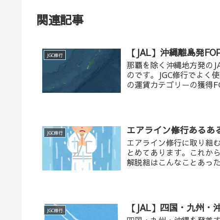
関連記事
【JAL】沖縄離島発FO
JGC修行
那覇を除く沖縄地方発のJ
のです。JGC修行でよく
の運賃カテゴリーの獲得F
エアライン修行あるあ
JGC修行
エアライン修行に取り組
とめてあります。これか
解脱組はこんなことあっ
【JAL】四国・九州・
JGC修行