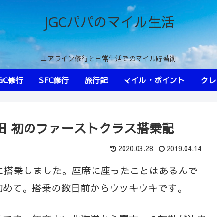
JGCパパのマイル生活
エアライン修行と日常生活でのマイル貯蓄術
GC修行
SFC修行
旅行記
マイル・ポイント
クレ
→羽田 初のファーストクラス搭乗記
2020.03.28
2019.04.14
に搭乗しました。座席に座ったことはあるんで
初めて。搭乗の数日前からウッキウキです。