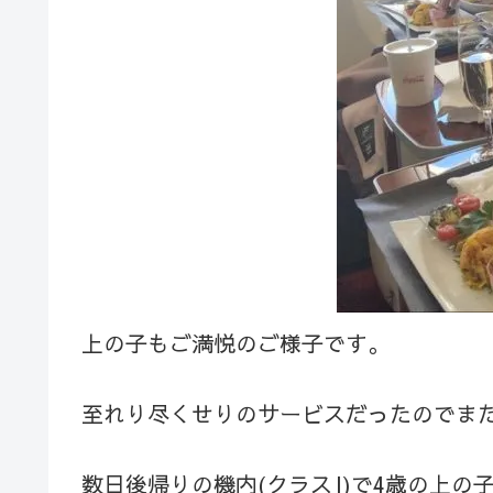
上の子もご満悦のご様子です。
至れり尽くせりのサービスだったのでま
数日後帰りの機内(クラスJ)で4歳の上