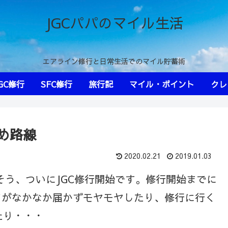
JGCパパのマイル生活
エアライン修行と日常生活でのマイル貯蓄術
GC修行
SFC修行
旅行記
マイル・ポイント
クレ
すめ路線
2020.02.21
2019.01.03
そう、ついにJGC修行開始です。修行開始までに
ードがなかなか届かずモヤモヤしたり、修行に行く
たり・・・