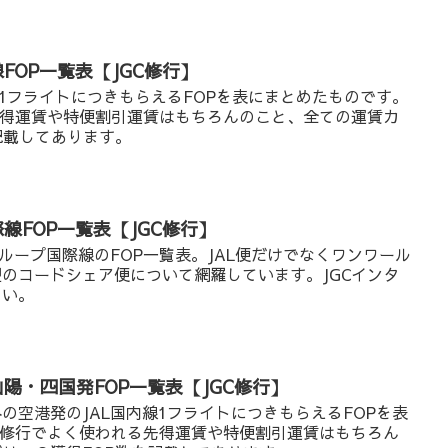
FOP一覧表【JGC修行】
線1フライトにつきもらえるFOPを表にまとめたものです。
先得運賃や特便割引運賃はもちろんのこと、全ての運賃カ
記載してあります。
線FOP一覧表【JGC修行】
グループ国際線のFOP一覧表。JAL便だけでなくワンワール
のコードシェア便について網羅しています。JGCインタ
さい。
山陽・四国発FOP一覧表【JGC修行】
の空港発のJAL国内線1フライトにつきもらえるFOPを表
C修行でよく使われる先得運賃や特便割引運賃はもちろん