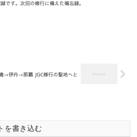
記録です。次回の修行に備えた備忘録。
千歳→伊丹→那覇 JGC修行の聖地へと
トを書き込む