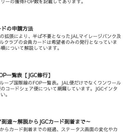
リーの獲得FOP数を記載してあります。
ードの申請方法
昨日の拡張により、半ば不要となったJALマイレージバンク及
バルクラブの会員カードは希望者のみの発行となっていま
手順について解説しています。
OP一覧表【JGC修行】
グループ国際線のFOP一覧表。JAL便だけでなくワンワール
のコードシェア便について網羅しています。JGCインタ
さい。
ア到達～解脱からJGCカード到着まで～
成からカード到着までの経過、ステータス画面の変化やカ