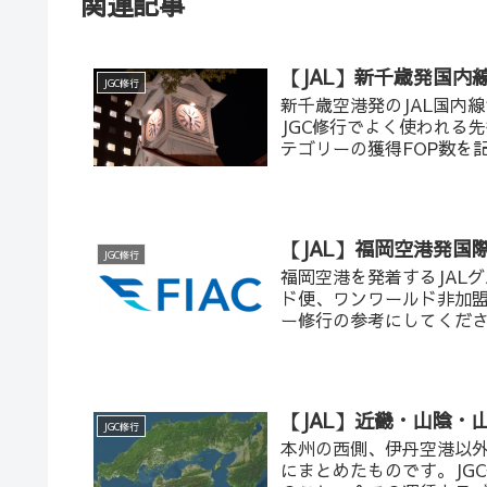
関連記事
【JAL】新千歳発国内線
JGC修行
新千歳空港発のJAL国内
JGC修行でよく使われる
テゴリーの獲得FOP数を
【JAL】福岡空港発国際
JGC修行
福岡空港を発着するJAL
ド便、ワンワールド非加盟
ー修行の参考にしてくだ
【JAL】近畿・山陰・
JGC修行
本州の西側、伊丹空港以外
にまとめたものです。JG